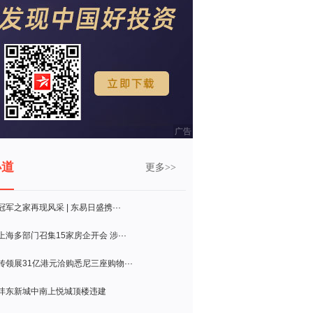
广告
小道
更多>>
冠军之家再现风采 | 东易日盛携···
上海多部门召集15家房企开会 涉···
传领展31亿港元洽购悉尼三座购物···
沣东新城中南上悦城顶楼违建