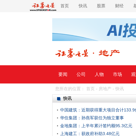
首页
快讯
股票
财经
要闻
公司
人物
市场
观
您所在的位置：
首页
-
房地产
-
快讯
快讯
中国建筑：近期获得重大项目合计133.9
华住集团：孙燕军获任为独立董事
金地集团：上半年累计签约额95.3亿元
上海建工：获政府补助3.48亿元