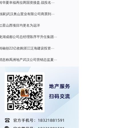
传华夏幸福再拉两国资接盘 战投名···
独家|武汉奥山置业有限公司商票到···
红星山西项目均更名为远洋
龙湖成都公司总经理陈序平升任集团···
传融创22亿收购浙江泛海建设投资···
消息称禹洲地产武汉公司营销总监夏···