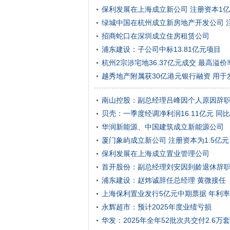
保利发展在上海成立新公司 注册资本1
绿城中国在杭州成立新房地产开发公司 注
招商蛇口在深圳成立住房租赁公司
浦东建设：子公司中标13.81亿元项目
杭州2宗涉宅地36.37亿元成交 最高溢价
越秀地产附属获30亿港元银行融资 用
南山控股：副总经理吕峰因个人原因辞
贝壳：一季度经调净利润16.11亿元 同比
华润新能源、中国建筑成立新能源公司
厦门象屿成立新公司 注册资本为1.5亿元
保利发展在上海成立置业管理公司
首开股份：副总经理刘安因到龄退休辞
浦东建设：赵炜诚辞任总经理 黄微接任
上海保利置业发行5亿元中期票据 年利率2
永辉超市：预计2025年度业绩亏损
华发：2025年全年52批次共交付2.6万