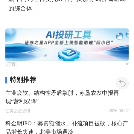
的综合体。
广告
特别推荐
主业疲软、结构性矛盾掣肘，苏垦农发中报再
现“营利双降”
2026-08-07
证券之星资讯
科金明IPO：募资额缩水、补流项目被砍，核心产
品增长失速，北美市场遇冷