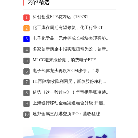
内容精选
科创创业ETF易方达（159781...
1
化工库存周期有望修复，化工行业ET...
2
电子化学品、元件等成长板块表现强势...
3
多家创新药企中报实现扭亏为盈，创新...
4
MLCC迎来涨价潮，消费电子ETF...
5
电子气体龙头再度20CM涨停，半导...
6
H1再陷增收降利困局，新泉股份净利...
7
借势《这一秒过火》！华帝携手张凌赫...
8
上海银行移动金融渠道融合升级 开启...
9
建邦金属三战港交所IPO：营收猛涨...
10