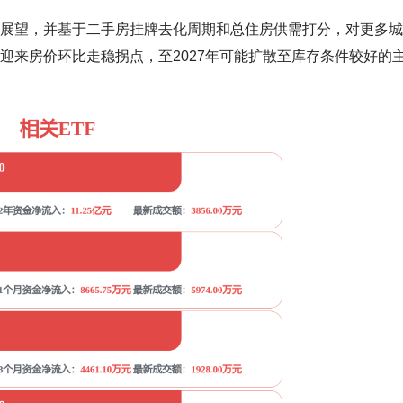
面积展望，并基于二手房挂牌去化周期和总住房供需打分，对更多
市迎来房价环比走稳拐点，至2027年可能扩散至库存条件较好的