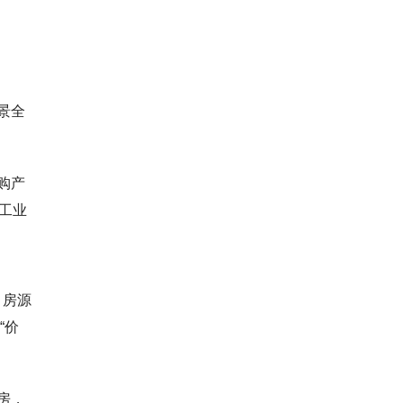
景全
购产
工业
，房源
“价
房，