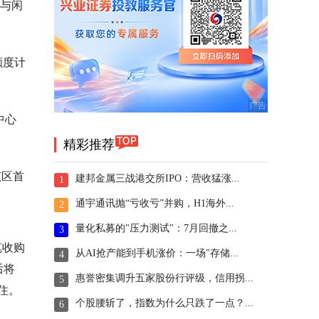
与闲
额度计
中心
精彩推荐
该区首
建邦金属三战港交所IPO：营收猛涨...
1
通宇通讯抛“亏收亏”并购，H1海外...
2
量化私募的"压力测试"：7月回撤之...
3
笔收购
从AI抢产能到手机涨价：一场"存储...
4
后将
惠誉密集调升五家股份行评级，信用拐...
5
住。
个股腰斩了，指数为什么只跌了一点？...
6