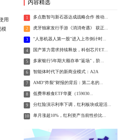
内容精选
多点数智与新石器达成战略合作 推动...
1
使用
虎牙独家发行手游《消消奇遇》 获正...
2
规模
“人形机器人第一股”进入上市倒计时...
3
国产算力需求持续释放，科创芯片ET...
4
多家银行5年期大额存单“返场”，阶...
5
智能体时代下的新商业模式：A2A
6
AMD“炸裂”财报的背后：第二名的...
7
低费率粮食ETF华夏（159030...
8
分红险演示利率下调，红利板块或迎活...
9
单月涨超10%，红利资产当前性价比...
10