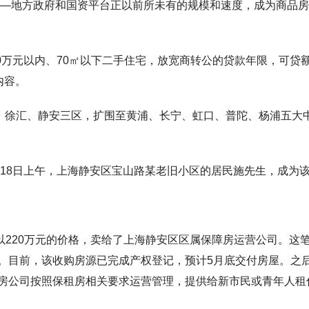
——
地方政府和国资平台正以前所未有的规模和速度，成为商品房
0万元以内、70㎡以下二手住宅，放宽
商转公
的贷款年限，可贷
内容。
东、徐汇、静安三区，扩围至黄浦、长宁、虹口、普陀、杨浦五大
月18日上午，上海静安区宝山路某老旧小区的居民施先生，成为
房子以220万元的价格，卖给了上海静安区区属保障房运营公司。这
。目前，该收购房源已完成产权登记，预计5月底交付房屋。之
房公司按照保租房相关要求运营管理，提供给新市民或青年人租