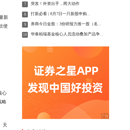
突发！外资出手，两大动作
7
打新必看 | 8月7日一只新股申购...
8
量新
券商今日金股：3份研报力推一股（名...
9
款使
华泰柏瑞基金核心人员流动叠加产品争...
10
核心
战略
、天