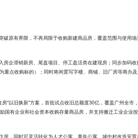
突破原有界限，不再局限于收购新建商品房，覆盖范围与使用场
入房企滞销新房、尾盘项目、停工盘活类在建现房；同步加码收
列为重点收购标的）；同时将闲置写字楼、商铺、旧厂房等商办及
住房“以旧换新”方案，首批试点收旧总额度30亿，覆盖广州全市
鼓励国有企业和社会资本收购存量商品房，并支持搬迁工业企业按
住房，同时可灵活转化为人才公寓、青年公寓、城中村改造安置